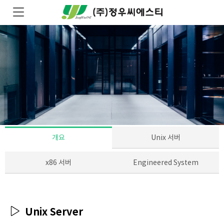
개요
Unix 서버
x86 서버
Engineered System
Unix Server